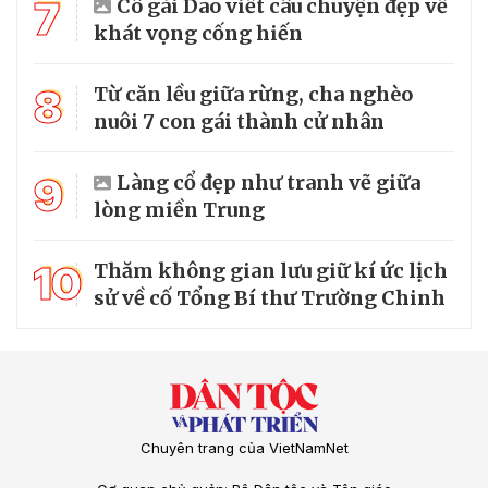
7
Cô gái Dao viết câu chuyện đẹp về
khát vọng cống hiến
8
Từ căn lều giữa rừng, cha nghèo
nuôi 7 con gái thành cử nhân
9
Làng cổ đẹp như tranh vẽ giữa
lòng miền Trung
10
Thăm không gian lưu giữ kí ức lịch
sử về cố Tổng Bí thư Trường Chinh
Chuyên trang của VietNamNet