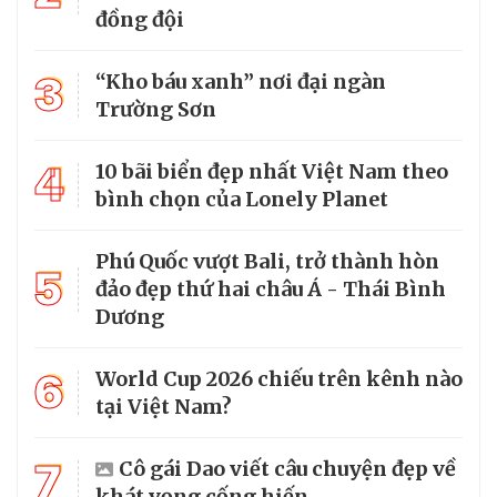
đồng đội
3
“Kho báu xanh” nơi đại ngàn
Trường Sơn
4
10 bãi biển đẹp nhất Việt Nam theo
bình chọn của Lonely Planet
Phú Quốc vượt Bali, trở thành hòn
5
đảo đẹp thứ hai châu Á - Thái Bình
Dương
6
World Cup 2026 chiếu trên kênh nào
tại Việt Nam?
7
Cô gái Dao viết câu chuyện đẹp về
khát vọng cống hiến