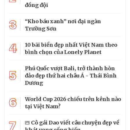
đồng đội
3
“Kho báu xanh” nơi đại ngàn
Trường Sơn
4
10 bãi biển đẹp nhất Việt Nam theo
bình chọn của Lonely Planet
Phú Quốc vượt Bali, trở thành hòn
5
đảo đẹp thứ hai châu Á - Thái Bình
Dương
6
World Cup 2026 chiếu trên kênh nào
tại Việt Nam?
7
Cô gái Dao viết câu chuyện đẹp về
khát vọng cống hiến