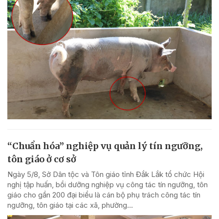
“Chuẩn hóa” nghiệp vụ quản lý tín ngưỡng,
tôn giáo ở cơ sở
Ngày 5/8, Sở Dân tộc và Tôn giáo tỉnh Đắk Lắk tổ chức Hội
nghị tập huấn, bồi dưỡng nghiệp vụ công tác tín ngưỡng, tôn
giáo cho gần 200 đại biểu là cán bộ phụ trách công tác tín
ngưỡng, tôn giáo tại các xã, phường...