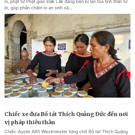
ni, phật tử Phật giáo Đắk Lắk đang bền bỉ lan tỏa tinh thần từ
bi, góp phần chăm lo an sinh xã...
Chiếc xe đưa Bồ tát Thích Quảng Đức đến nơi
vị pháp thiêu thân
Chiếc Austin A95 Westminster từng chở Bồ tát Thích Quảng