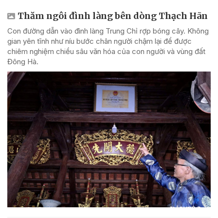
Thăm ngôi đình làng bên dòng Thạch Hãn
Con đường dẫn vào đình làng Trung Chỉ rợp bóng cây. Không
gian yên tĩnh như níu bước chân người chậm lại để được
chiêm nghiệm chiều sâu văn hóa của con người và vùng đất
Đông Hà.