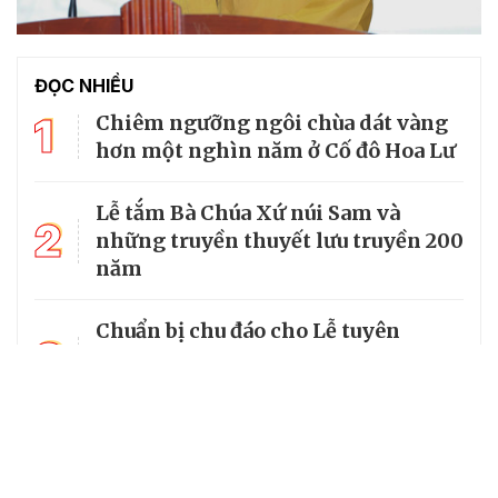
ĐỌC NHIỀU
1
Chiêm ngưỡng ngôi chùa dát vàng
hơn một nghìn năm ở Cố đô Hoa Lư
Lễ tắm Bà Chúa Xứ núi Sam và
2
những truyền thuyết lưu truyền 200
năm
Chuẩn bị chu đáo cho Lễ tuyên
3
phong Chân phước Linh mục
Trương Bửu Diệp
Chiêm bái chùa Cam Lộ, nơi có
4
bảo tháp thờ Phật cao nhất Việt