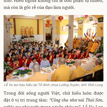
nhở: Hiếu nghĩa không chỉ là bổn phận tự nhiên,
mà còn là gốc rễ của đạo làm người.
Lễ Vu lan báo hiếu tại Tổ đình chùa Lưỡng Xuyên, tỉnh Vĩnh Long
Trong đời sống người Việt, chữ hiếu luôn được
đặt ở vị trí trung tâm:
“Công cha như núi Thái Sơn,
nghĩa mẹ như nước trong nguồn chảy ra”
. Lễ Vu Lan