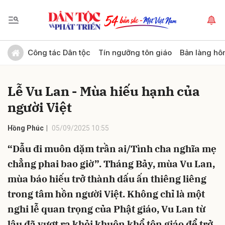
Gửi bình luận
Công tác Dân tộc
Tín ngưỡng tôn giáo
Bản làng hô
Lễ Vu Lan - Mùa hiếu hạnh của
người Việt
Hồng Phúc
05/09/2025 10:55
“Dẫu đi muôn dặm trần ai/Tình cha nghĩa mẹ
Hủy
Gửi
chẳng phai bao giờ”. Tháng Bảy, mùa Vu Lan,
mùa báo hiếu trở thành dấu ấn thiêng liêng
trong tâm hồn người Việt. Không chỉ là một
nghi lễ quan trọng của Phật giáo, Vu Lan từ
lâu đã vượt ra khỏi khuôn khổ tôn giáo để trở