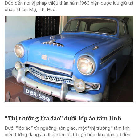
Đức đến nơi vị pháp thiêu thân năm 1963 hiện được lưu giữ tại
chùa Thiên Mụ, TP. Huế.
“Thị trường lừa đảo” dưới lớp áo tâm linh
Dưới “lớp áo” tín ngưỡng, tôn giáo, một "thị trường" tâm linh
biến tướng đang âm thầm len lỏi từ ngõ hẻm khu dân cư đến