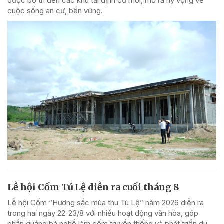
được bố trí đến các khu tái định cư mới, mở ra hy vọng về
cuộc sống an cư, bền vững.
Lễ hội Cốm Tú Lệ diễn ra cuối tháng 8
Lễ hội Cốm “Hương sắc mùa thu Tú Lệ” năm 2026 diễn ra
trong hai ngày 22-23/8 với nhiều hoạt động văn hóa, góp
phần quảng bá nghề làm cốm truyền thống và phát triển du