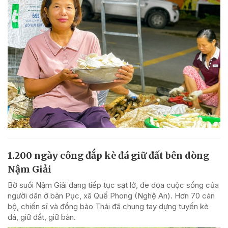
1.200 ngày công đắp kè đá giữ đất bên dòng
Nậm Giải
Bờ suối Nậm Giải đang tiếp tục sạt lở, đe dọa cuộc sống của
người dân ở bản Pục, xã Quế Phong (Nghệ An). Hơn 70 cán
bộ, chiến sĩ và đồng bào Thái đã chung tay dựng tuyến kè
đá, giữ đất, giữ bản.