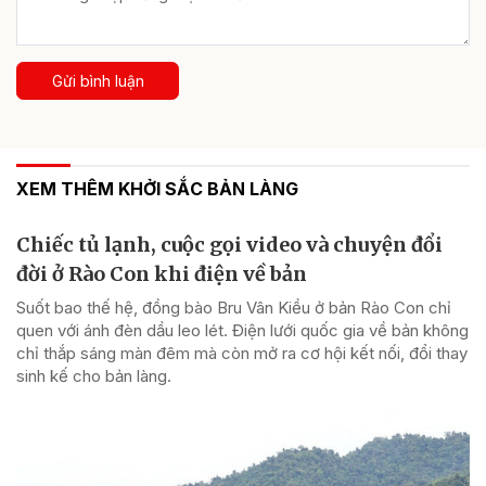
Gửi bình luận
XEM THÊM KHỞI SẮC BẢN LÀNG
Chiếc tủ lạnh, cuộc gọi video và chuyện đổi
đời ở Rào Con khi điện về bản
Suốt bao thế hệ, đồng bào Bru Vân Kiều ở bản Rào Con chỉ
quen với ánh đèn dầu leo lét. Điện lưới quốc gia về bản không
chỉ thắp sáng màn đêm mà còn mở ra cơ hội kết nối, đổi thay
sinh kế cho bản làng.