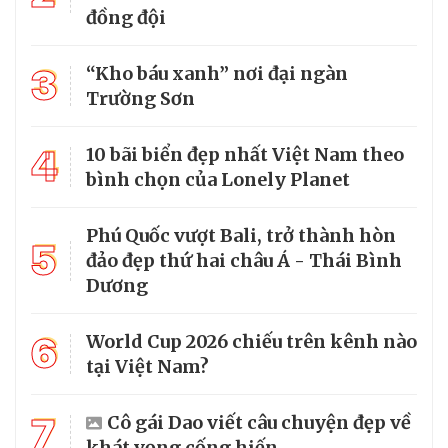
đồng đội
3
“Kho báu xanh” nơi đại ngàn
Trường Sơn
4
10 bãi biển đẹp nhất Việt Nam theo
bình chọn của Lonely Planet
Phú Quốc vượt Bali, trở thành hòn
5
đảo đẹp thứ hai châu Á - Thái Bình
Dương
6
World Cup 2026 chiếu trên kênh nào
tại Việt Nam?
7
Cô gái Dao viết câu chuyện đẹp về
khát vọng cống hiến