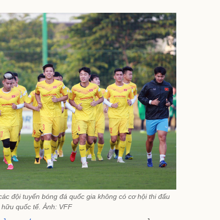
c đội tuyển bóng đá quốc gia không có cơ hội thi đấu
 hữu quốc tế. Ảnh: VFF