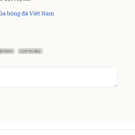
của bóng đá Việt Nam
ệt Nam
Lịch thi đấu