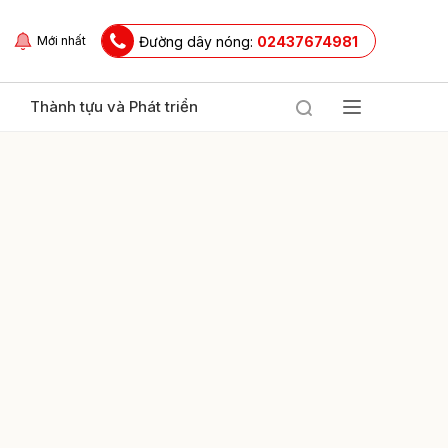
Đường dây nóng:
02437674981
Mới nhất
Thành tựu và Phát triển
ửi