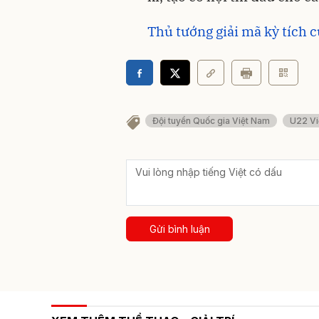
Thủ tướng giải mã kỳ tích 
Đội tuyển Quốc gia Việt Nam
U22 Vi
Gửi bình luận