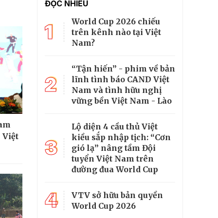
ĐỌC NHIỀU
World Cup 2026 chiếu
1
trên kênh nào tại Việt
Nam?
“Tận hiến” - phim về bản
2
lĩnh tình báo CAND Việt
Nam và tình hữu nghị
vững bền Việt Nam - Lào
ham
Lộ diện 4 cầu thủ Việt
 Việt
kiều sắp nhập tịch: “Cơn
3
gió lạ” nâng tầm Đội
tuyển Việt Nam trên
đường đua World Cup
4
VTV sở hữu bản quyền
World Cup 2026