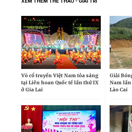
XEM THÊM THỂ THAO - GIẢI TRÍ
Võ cổ truyền Việt Nam tỏa sáng
Giải Bón
tại Liên hoan Quốc tế lần thứ IX
Nam lần đ
ở Gia Lai
Lào Cai