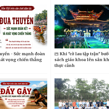
huyền - Sức mạnh đoàn
Khi "cờ lau tập trận" bướ
hát vọng chiến thắng
sách giáo khoa lên sân k
thực cảnh