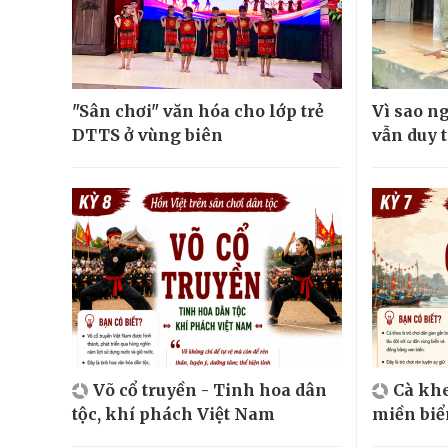
"Sân chơi" văn hóa cho lớp trẻ
Vì sao n
DTTS ở vùng biên
vẫn duy t
Võ cổ truyền - Tinh hoa dân
Cà khe
tộc, khí phách Việt Nam
miền biể