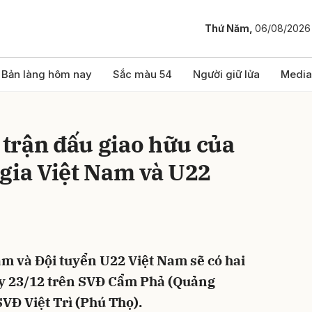
Thứ Năm,
06/08/2026
bình luận
Bản làng hôm nay
Sắc màu 54
Người giữ lửa
Media
i trận đấu giao hữu của
gia Việt Nam và U22
Hủy
G
am và Đội tuyển U22 Việt Nam sẽ có hai
ày 23/12 trên SVĐ Cẩm Phả (Quảng
SVĐ Việt Trì (Phú Thọ).