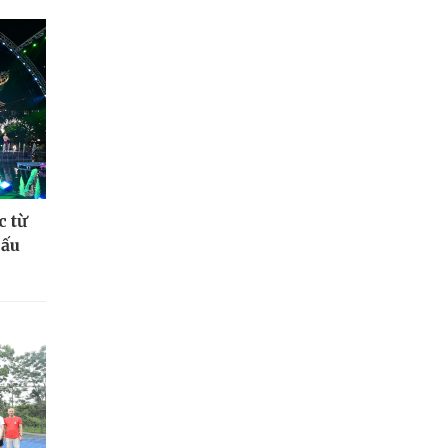
c từ
hấu