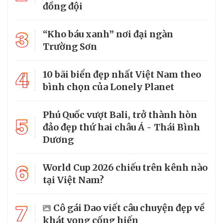
đồng đội
3
“Kho báu xanh” nơi đại ngàn
Trường Sơn
4
10 bãi biển đẹp nhất Việt Nam theo
bình chọn của Lonely Planet
Phú Quốc vượt Bali, trở thành hòn
5
đảo đẹp thứ hai châu Á - Thái Bình
Dương
6
World Cup 2026 chiếu trên kênh nào
tại Việt Nam?
7
Cô gái Dao viết câu chuyện đẹp về
khát vọng cống hiến