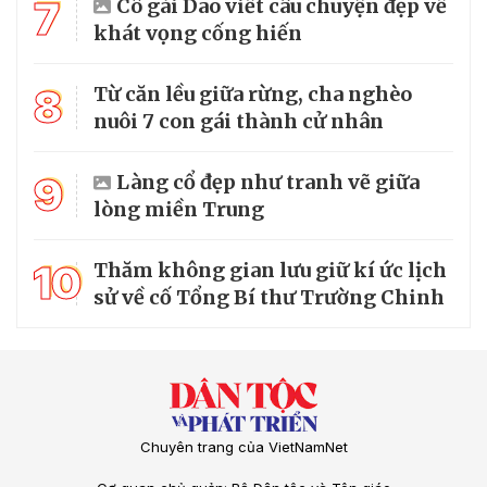
7
Cô gái Dao viết câu chuyện đẹp về
khát vọng cống hiến
8
Từ căn lều giữa rừng, cha nghèo
nuôi 7 con gái thành cử nhân
9
Làng cổ đẹp như tranh vẽ giữa
lòng miền Trung
10
Thăm không gian lưu giữ kí ức lịch
sử về cố Tổng Bí thư Trường Chinh
Chuyên trang của VietNamNet