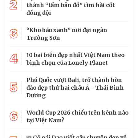
2
thành “tấm bản đồ” tìm hài cốt
đồng đội
3
“Kho báu xanh” nơi đại ngàn
Trường Sơn
4
10 bãi biển đẹp nhất Việt Nam theo
bình chọn của Lonely Planet
Phú Quốc vượt Bali, trở thành hòn
5
đảo đẹp thứ hai châu Á - Thái Bình
Dương
6
World Cup 2026 chiếu trên kênh nào
tại Việt Nam?
Cô gái Dao viết câu chuyện đẹp về