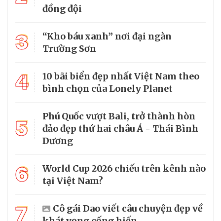
đồng đội
3
“Kho báu xanh” nơi đại ngàn
Trường Sơn
4
10 bãi biển đẹp nhất Việt Nam theo
bình chọn của Lonely Planet
Phú Quốc vượt Bali, trở thành hòn
5
đảo đẹp thứ hai châu Á - Thái Bình
Dương
6
World Cup 2026 chiếu trên kênh nào
tại Việt Nam?
7
Cô gái Dao viết câu chuyện đẹp về
khát vọng cống hiến