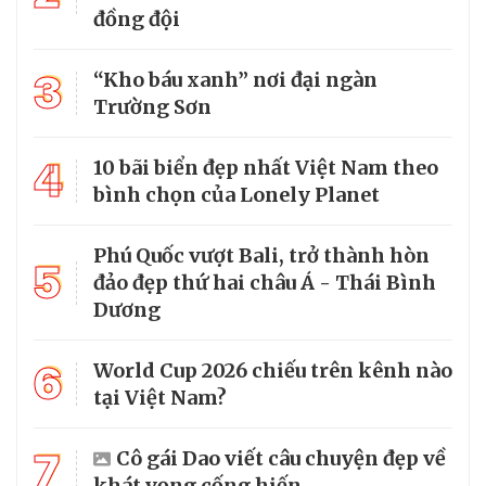
đồng đội
3
“Kho báu xanh” nơi đại ngàn
Trường Sơn
4
10 bãi biển đẹp nhất Việt Nam theo
bình chọn của Lonely Planet
Phú Quốc vượt Bali, trở thành hòn
5
đảo đẹp thứ hai châu Á - Thái Bình
Dương
6
World Cup 2026 chiếu trên kênh nào
tại Việt Nam?
7
Cô gái Dao viết câu chuyện đẹp về
khát vọng cống hiến