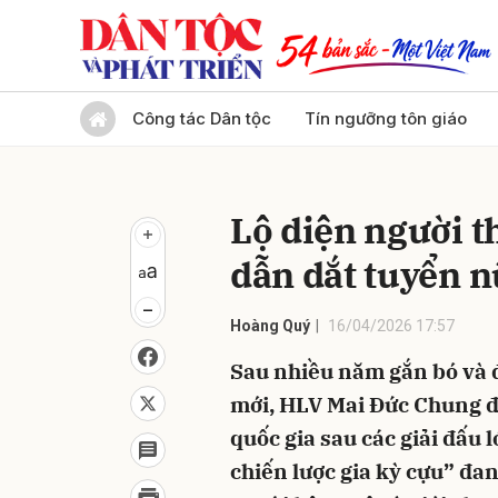
Gửi 
Công tác Dân tộc
Tín ngưỡng tôn giáo
Lộ diện người 
dẫn dắt tuyển 
Hoàng Quý
16/04/2026 17:57
Sau nhiều năm gắn bó và 
mới, HLV Mai Đức Chung đã
quốc gia sau các giải đấu lớ
chiến lược gia kỳ cựu” đan