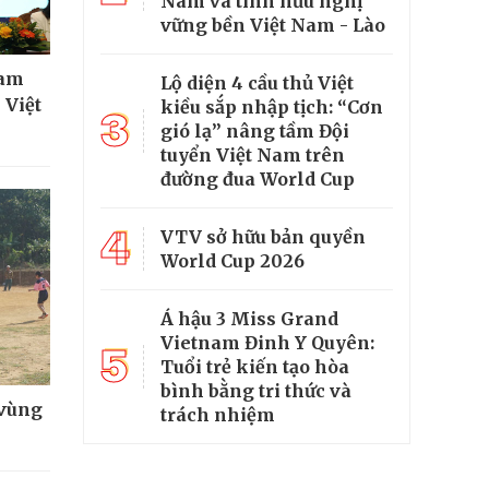
Nam và tình hữu nghị
vững bền Việt Nam - Lào
ham
Lộ diện 4 cầu thủ Việt
 Việt
kiều sắp nhập tịch: “Cơn
3
gió lạ” nâng tầm Đội
tuyển Việt Nam trên
đường đua World Cup
4
VTV sở hữu bản quyền
World Cup 2026
Á hậu 3 Miss Grand
Vietnam Đinh Y Quyên:
5
Tuổi trẻ kiến tạo hòa
bình bằng tri thức và
 vùng
trách nhiệm