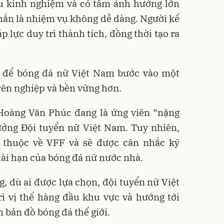
àu kinh nghiệm và có tầm ảnh hưởng lớn
ắn là nhiệm vụ không dễ dàng. Người kế
p lực duy trì thành tích, đồng thời tạo ra
ội để bóng đá nữ Việt Nam bước vào một
yên nghiệp và bền vững hơn.
 Hoàng Văn Phúc đang là ứng viên “nặng
rưởng Đội tuyển nữ Việt Nam. Tuy nhiên,
 thuộc về VFF và sẽ được cân nhắc kỹ
dài hạn của bóng đá nữ nước nhà.
 dù ai được lựa chọn, đội tuyển nữ Việt
rì vị thế hàng đầu khu vực và hướng tới
 bản đồ bóng đá thế giới.