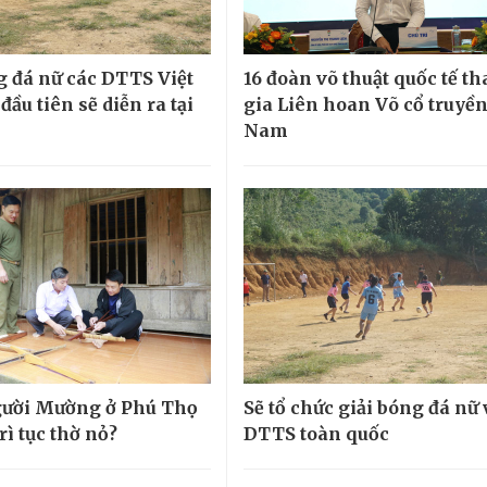
g đá nữ các DTTS Việt
16 đoàn võ thuật quốc tế t
ầu tiên sẽ diễn ra tại
gia Liên hoan Võ cổ truyền
Nam
gười Mường ở Phú Thọ
Sẽ tổ chức giải bóng đá nữ
rì tục thờ nỏ?
DTTS toàn quốc