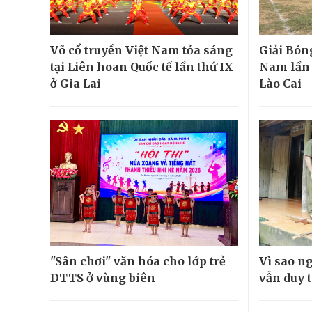
Võ cổ truyền Việt Nam tỏa sáng
Giải Bón
tại Liên hoan Quốc tế lần thứ IX
Nam lần đ
ở Gia Lai
Lào Cai
"Sân chơi" văn hóa cho lớp trẻ
Vì sao n
DTTS ở vùng biên
vẫn duy t