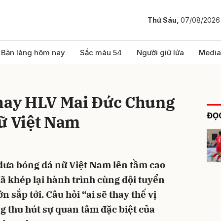
Thứ Sáu,
07/08/2026
bình luận
Bản làng hôm nay
Sắc màu 54
Người giữ lửa
Media
thay HLV Mai Đức Chung
ĐỌC
nữ Việt Nam
đưa bóng đá nữ Việt Nam lên tầm cao
Hủy
G
 khép lại hành trình cùng đội tuyển
n sắp tới. Câu hỏi “ai sẽ thay thế vị
g thu hút sự quan tâm đặc biệt của