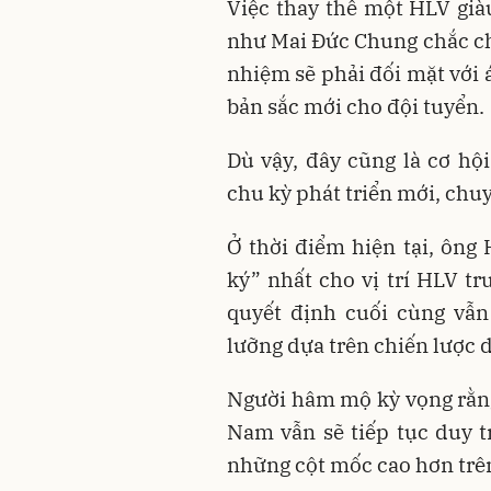
Việc thay thế một HLV gi
như Mai Đức Chung chắc ch
nhiệm sẽ phải đối mặt với á
bản sắc mới cho đội tuyển.
Dù vậy, đây cũng là cơ h
chu kỳ phát triển mới, chu
Ở thời điểm hiện tại, ông
ký” nhất cho vị trí HLV t
quyết định cuối cùng vẫn
lưỡng dựa trên chiến lược 
Người hâm mộ kỳ vọng rằng,
Nam vẫn sẽ tiếp tục duy t
những cột mốc cao hơn trên