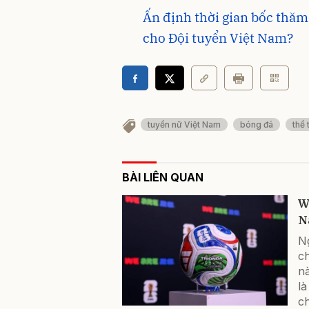
Ấn định thời gian bốc thăm
cho Đội tuyển Việt Nam?
tuyển nữ Việt Nam
bóng đá
thể 
BÀI LIÊN QUAN
W
N
N
c
n
l
ch