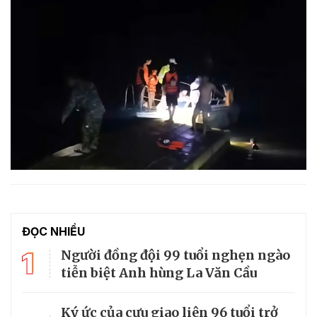
ĐỌC NHIỀU
1
Người đồng đội 99 tuổi nghẹn ngào
tiễn biệt Anh hùng La Văn Cầu
Ký ức của cựu giao liên 96 tuổi trở