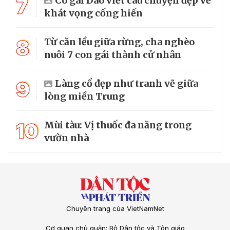
7
Cô gái Dao viết câu chuyện đẹp về
khát vọng cống hiến
8
Từ căn lều giữa rừng, cha nghèo
nuôi 7 con gái thành cử nhân
9
Làng cổ đẹp như tranh vẽ giữa
lòng miền Trung
10
Mùi tàu: Vị thuốc đa năng trong
vườn nhà
Chuyên trang của VietNamNet
Cơ quan chủ quản: Bộ Dân tộc và Tôn giáo