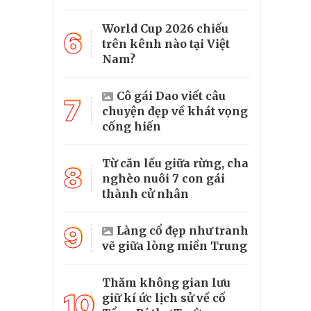
World Cup 2026 chiếu
6
trên kênh nào tại Việt
Nam?
Cô gái Dao viết câu
7
chuyện đẹp về khát vọng
cống hiến
Từ căn lều giữa rừng, cha
8
nghèo nuôi 7 con gái
thành cử nhân
9
Làng cổ đẹp như tranh
vẽ giữa lòng miền Trung
Thăm không gian lưu
10
giữ kí ức lịch sử về cố