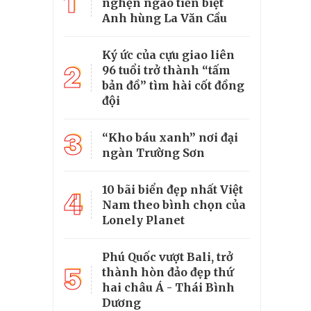
1
nghẹn ngào tiễn biệt
Anh hùng La Văn Cầu
Ký ức của cựu giao liên
2
96 tuổi trở thành “tấm
bản đồ” tìm hài cốt đồng
đội
3
“Kho báu xanh” nơi đại
ngàn Trường Sơn
10 bãi biển đẹp nhất Việt
4
Nam theo bình chọn của
Lonely Planet
Phú Quốc vượt Bali, trở
5
thành hòn đảo đẹp thứ
hai châu Á - Thái Bình
Dương