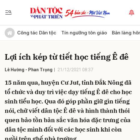
Gửi bình luận
Công tác Dân tộc
Tín ngưỡng tôn giáo
Bản làng hô
Lợi ích kép từ tiết học tiếng Ê đê
Lê Hường - Phan Trọng
21/12/2021 08:37
15 năm qua, huyện Cư Jut, tỉnh Đắk Nông đã
tổ chức và duy trì việc dạy tiếng Ê đê cho học
Hủy
Gửi
sinh tiểu học. Qua đó góp phần giữ gìn tiếng
nói, chữ viết dân tộc Ê đê và hình thành thói
quen bảo tồn bản sắc văn hóa đặc trưng của
dân tộc mình đối với các học sinh khi còn
ngồi trên ghế nhà trường.