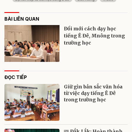
BÀI LIÊN QUAN
Đổi mới cách dạy học
tiếng Ê Đê, Mnông trong
trường học
ĐỌC TIẾP
Giữ gìn bản sắc văn hóa
từ việc dạy tiếng Ê Đê
trong trường học
Đắk Lắk: Hoàn thành