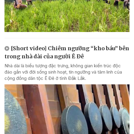
[Short video] Chiêm ngưỡng “kho báu” bên
trong nhà dài của người Ê Đê
Nhà dài là biểu tượng đặc trưng, không gian kiến trúc độc
đáo gắn với đời sống sinh hoạt, tín ngưỡng và tâm linh của
cộng đồng dân tộc Ê Đê ở tỉnh Đắk Lắk.