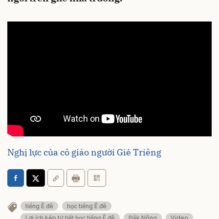
Nghị lực của cô giáo người Giẻ Triêng
tiếng Ê đê
học tiếng Ê đê
Lợi ích kép từ tiết học tiếng Ê đê
Đắk Nông
Video