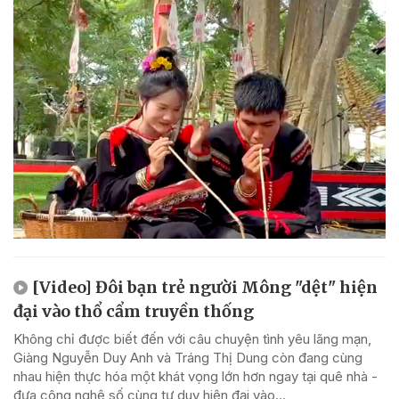
[Video] Đôi bạn trẻ người Mông "dệt" hiện
đại vào thổ cẩm truyền thống
Không chỉ được biết đến với câu chuyện tình yêu lãng mạn,
Giàng Nguyễn Duy Anh và Tráng Thị Dung còn đang cùng
nhau hiện thực hóa một khát vọng lớn hơn ngay tại quê nhà -
đưa công nghệ số cùng tư duy hiện đại vào...