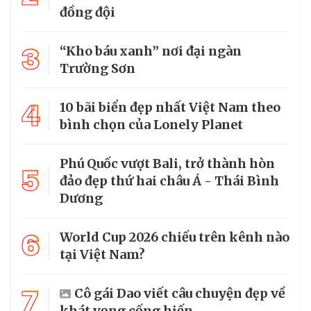
đồng đội
3
“Kho báu xanh” nơi đại ngàn
Trường Sơn
4
10 bãi biển đẹp nhất Việt Nam theo
bình chọn của Lonely Planet
Phú Quốc vượt Bali, trở thành hòn
5
đảo đẹp thứ hai châu Á - Thái Bình
Dương
6
World Cup 2026 chiếu trên kênh nào
tại Việt Nam?
7
Cô gái Dao viết câu chuyện đẹp về
khát vọng cống hiến