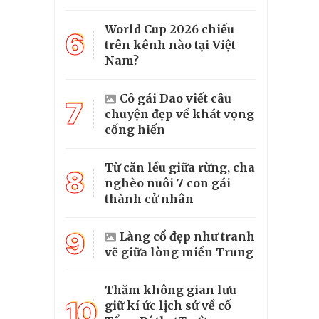
World Cup 2026 chiếu
6
trên kênh nào tại Việt
Nam?
Cô gái Dao viết câu
7
chuyện đẹp về khát vọng
cống hiến
Từ căn lều giữa rừng, cha
8
nghèo nuôi 7 con gái
thành cử nhân
9
Làng cổ đẹp như tranh
vẽ giữa lòng miền Trung
Thăm không gian lưu
10
giữ kí ức lịch sử về cố