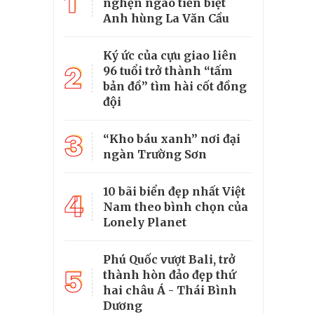
1
nghẹn ngào tiễn biệt
Anh hùng La Văn Cầu
Ký ức của cựu giao liên
2
96 tuổi trở thành “tấm
bản đồ” tìm hài cốt đồng
đội
3
“Kho báu xanh” nơi đại
ngàn Trường Sơn
10 bãi biển đẹp nhất Việt
4
Nam theo bình chọn của
Lonely Planet
Phú Quốc vượt Bali, trở
5
thành hòn đảo đẹp thứ
hai châu Á - Thái Bình
Dương