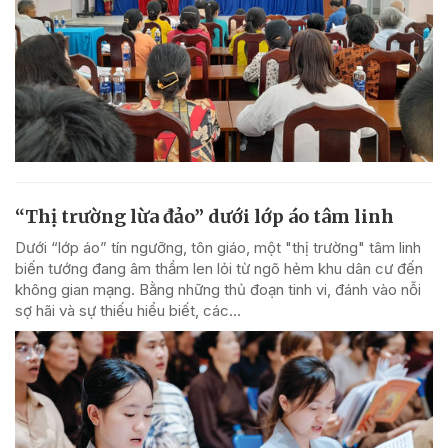
“Thị trường lừa đảo” dưới lớp áo tâm linh
Dưới “lớp áo” tín ngưỡng, tôn giáo, một "thị trường" tâm linh
biến tướng đang âm thầm len lỏi từ ngõ hẻm khu dân cư đến
không gian mạng. Bằng những thủ đoạn tinh vi, đánh vào nỗi
sợ hãi và sự thiếu hiểu biết, các...