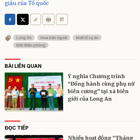
giậu của Tổ quốc
Long An
mua bán người
khởi tố vụ án
Đồn Biên phòng
BÀI LIÊN QUAN
Ý nghĩa Chương trình
“Đồng hành cùng phụ nữ
biên cương” tại xã biên
giới của Long An
ĐỌC TIẾP
Nhiều hoạt động “Tháng