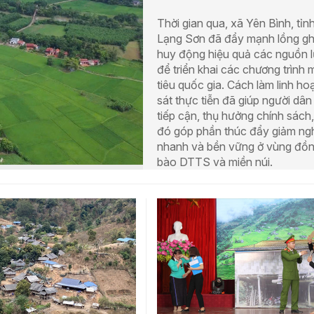
Thời gian qua, xã Yên Bình, tỉn
Lạng Sơn đã đẩy mạnh lồng gh
huy động hiệu quả các nguồn 
để triển khai các chương trình
tiêu quốc gia. Cách làm linh hoạ
sát thực tiễn đã giúp người dâ
tiếp cận, thụ hưởng chính sách
đó góp phần thúc đẩy giảm ng
nhanh và bền vững ở vùng đồ
bào DTTS và miền núi.