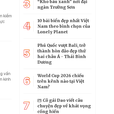
3
“Kho báu xanh” nơi đại
ngàn Trường Sơn
ến kiểm
10 bãi biển đẹp nhất Việt
vực
4
Nam theo bình chọn của
Lonely Planet
Phú Quốc vượt Bali, trở
5
thành hòn đảo đẹp thứ
hai châu Á - Thái Bình
Dương
ng vấn
World Cup 2026 chiếu
6
n kinh
trên kênh nào tại Việt
Nam?
Cô gái Dao viết câu
7
chuyện đẹp về khát vọng
cống hiến