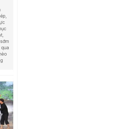
h
ép,
lực
 mục
t,
n sớm
, qua
hèo
ng