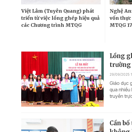
Việt Lâm (Tuyên Quang) phát
Nghệ An:
triển từ việc lồng ghép hiệu quả
vốn thực
các Chương trình MTQG
MTQG 17
Lồng gh
trường
29/09/2025 1
Giáo dục g
qua nhiều 
truyền trự
Cần bố 
không 