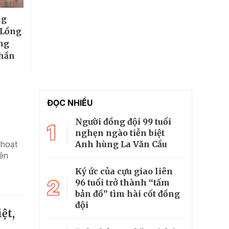
ng
 Lồng
ẳng
phần
ĐỌC NHIỀU
Người đồng đội 99 tuổi
1
nghẹn ngào tiễn biệt
Anh hùng La Văn Cầu
 hoạt
yên
Ký ức của cựu giao liên
2
96 tuổi trở thành “tấm
bản đồ” tìm hài cốt đồng
đội
ệt,