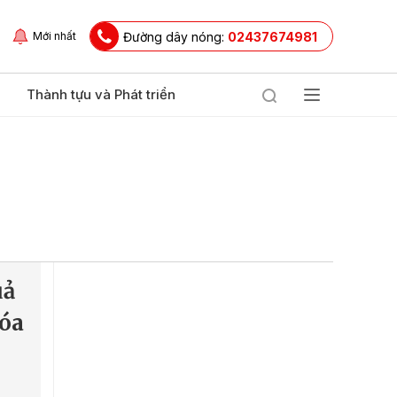
Đường dây nóng:
02437674981
Mới nhất
Thành tựu và Phát triển
uả
xóa