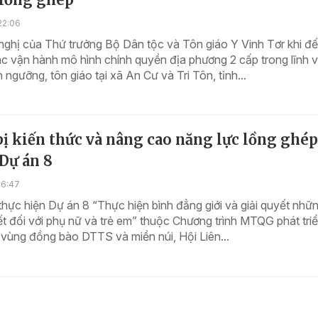
22:06
nghị của Thứ trưởng Bộ Dân tộc và Tôn giáo Y Vinh Tơr khi đ
ác vận hành mô hình chính quyền địa phương 2 cấp trong lĩnh 
n ngưỡng, tôn giáo tại xã An Cư và Tri Tôn, tỉnh...
ị kiến thức và nâng cao năng lực lồng ghép
 Dự án 8
16:47
 thực hiện Dự án 8 “Thực hiện bình đẳng giới và giải quyết nhữ
ết đối với phụ nữ và trẻ em” thuộc Chương trình MTQG phát triể
i vùng đồng bào DTTS và miền núi, Hội Liên...