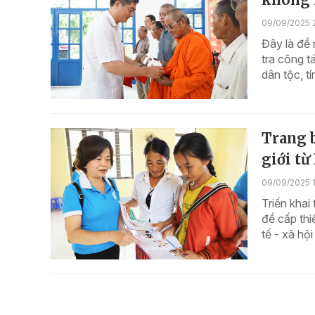
09/09/2025 
Đây là đề 
tra công t
dân tộc, tí
Trang b
giới từ
09/09/2025 
Triển khai
đề cấp thi
tế - xã hộ