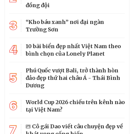
đồng đội
3
“Kho báu xanh” nơi đại ngàn
Trường Sơn
4
10 bãi biển đẹp nhất Việt Nam theo
bình chọn của Lonely Planet
Phú Quốc vượt Bali, trở thành hòn
5
đảo đẹp thứ hai châu Á - Thái Bình
Dương
6
World Cup 2026 chiếu trên kênh nào
tại Việt Nam?
7
Cô gái Dao viết câu chuyện đẹp về
khát vọng cống hiến