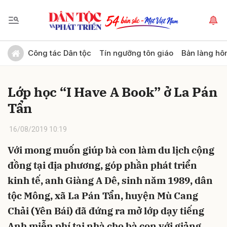
Gửi bình luận
Công tác Dân tộc
Tín ngưỡng tôn giáo
Bản làng hô
Lớp học “I Have A Book” ở La Pán
Tẩn
16/08/2019 10:19
Với mong muốn giúp bà con làm du lịch cộng
Hủy
Gửi
đồng tại địa phương, góp phần phát triển
kinh tế, anh Giàng A Dê, sinh năm 1989, dân
tộc Mông, xã La Pán Tẩn, huyện Mù Cang
Chải (Yên Bái) đã đứng ra mở lớp dạy tiếng
Anh miễn phí tại nhà cho bà con với giảng