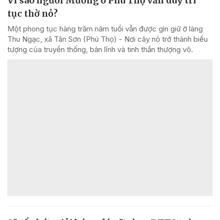
Vì sao người Mường ở Phú Thọ vẫn duy trì
tục thờ nỏ?
Một phong tục hàng trăm năm tuổi vẫn được gìn giữ ở làng
Thu Ngạc, xã Tân Sơn (Phú Thọ) - Nơi cây nỏ trở thành biểu
tượng của truyền thống, bản lĩnh và tinh thần thượng võ.