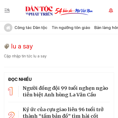
Công tác Dân tộc
Tín ngưỡng tôn giáo
Bản làng hô
lu a say
Cập nhập tin tức lu a say
ĐỌC NHIỀU
1
Người đồng đội 99 tuổi nghẹn ngào
tiễn biệt Anh hùng La Văn Cầu
Ký ức của cựu giao liên 96 tuổi trở
2
thành “tấm bản đồ” tìm hài cốt