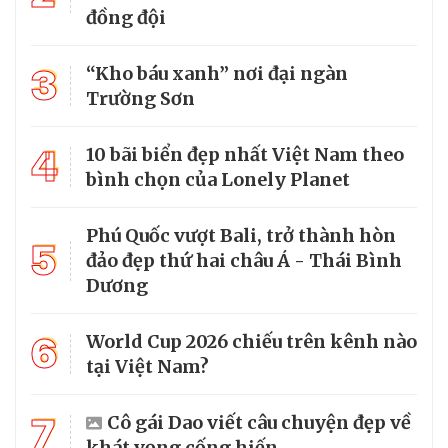
đồng đội
3
“Kho báu xanh” nơi đại ngàn
Trường Sơn
4
10 bãi biển đẹp nhất Việt Nam theo
bình chọn của Lonely Planet
Phú Quốc vượt Bali, trở thành hòn
5
đảo đẹp thứ hai châu Á - Thái Bình
Dương
6
World Cup 2026 chiếu trên kênh nào
tại Việt Nam?
7
Cô gái Dao viết câu chuyện đẹp về
khát vọng cống hiến