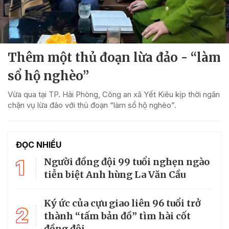
Thêm một thủ đoạn lừa đảo - “làm
sổ hộ nghèo”
Vừa qua tại TP. Hải Phòng, Công an xã Yết Kiêu kịp thời ngăn
chặn vụ lừa đảo với thủ đoạn “làm sổ hộ nghèo”.
ĐỌC NHIỀU
1
Người đồng đội 99 tuổi nghẹn ngào
tiễn biệt Anh hùng La Văn Cầu
Ký ức của cựu giao liên 96 tuổi trở
2
thành “tấm bản đồ” tìm hài cốt
đồng đội