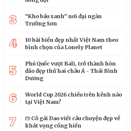
3
“Kho báu xanh” nơi đại ngàn
Trường Sơn
4
10 bãi biển đẹp nhất Việt Nam theo
bình chọn của Lonely Planet
Phú Quốc vượt Bali, trở thành hòn
5
đảo đẹp thứ hai châu Á - Thái Bình
Dương
6
World Cup 2026 chiếu trên kênh nào
tại Việt Nam?
7
Cô gái Dao viết câu chuyện đẹp về
khát vọng cống hiến