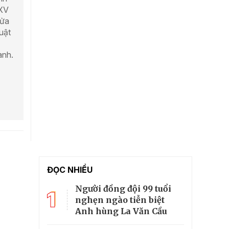
 XV
sửa
uật
ành.
ĐỌC NHIỀU
Người đồng đội 99 tuổi
1
nghẹn ngào tiễn biệt
Anh hùng La Văn Cầu