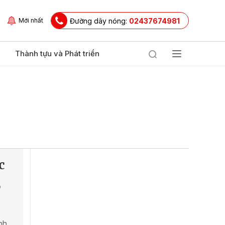
Đường dây nóng:
02437674981
Mới nhất
Thành tựu và Phát triển
c
,
nh