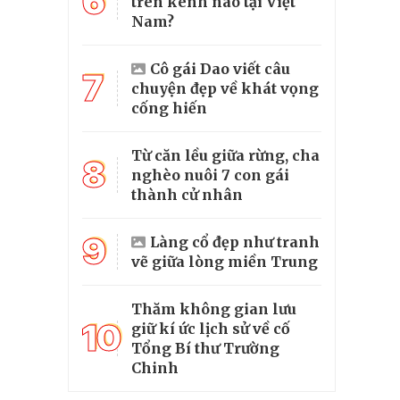
6
trên kênh nào tại Việt
Nam?
Cô gái Dao viết câu
7
chuyện đẹp về khát vọng
cống hiến
Từ căn lều giữa rừng, cha
8
nghèo nuôi 7 con gái
thành cử nhân
9
Làng cổ đẹp như tranh
vẽ giữa lòng miền Trung
Thăm không gian lưu
10
giữ kí ức lịch sử về cố
Tổng Bí thư Trường
Chinh