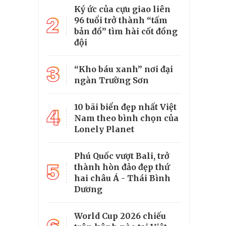
Ký ức của cựu giao liên
2
96 tuổi trở thành “tấm
bản đồ” tìm hài cốt đồng
đội
3
“Kho báu xanh” nơi đại
ngàn Trường Sơn
10 bãi biển đẹp nhất Việt
4
Nam theo bình chọn của
Lonely Planet
Phú Quốc vượt Bali, trở
5
thành hòn đảo đẹp thứ
hai châu Á - Thái Bình
Dương
World Cup 2026 chiếu