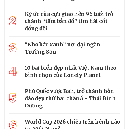
Ký ức của cựu giao liên 96 tuổi trở
2
thành “tấm bản đồ” tìm hài cốt
đồng đội
3
“Kho báu xanh” nơi đại ngàn
Trường Sơn
4
10 bãi biển đẹp nhất Việt Nam theo
bình chọn của Lonely Planet
Phú Quốc vượt Bali, trở thành hòn
5
đảo đẹp thứ hai châu Á - Thái Bình
Dương
6
World Cup 2026 chiếu trên kênh nào
tại Việt Nam?