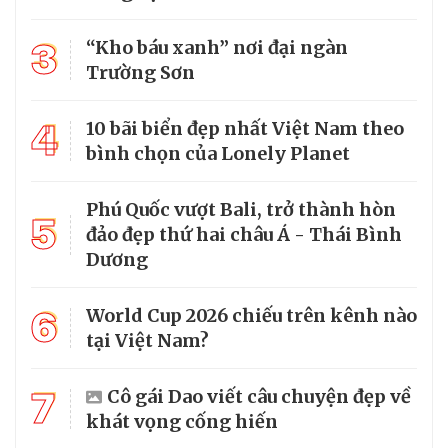
3
“Kho báu xanh” nơi đại ngàn
Trường Sơn
4
10 bãi biển đẹp nhất Việt Nam theo
bình chọn của Lonely Planet
Phú Quốc vượt Bali, trở thành hòn
5
đảo đẹp thứ hai châu Á - Thái Bình
Dương
6
World Cup 2026 chiếu trên kênh nào
tại Việt Nam?
7
Cô gái Dao viết câu chuyện đẹp về
khát vọng cống hiến