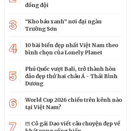
đồng đội
3
“Kho báu xanh” nơi đại ngàn
Trường Sơn
4
10 bãi biển đẹp nhất Việt Nam theo
bình chọn của Lonely Planet
Phú Quốc vượt Bali, trở thành hòn
5
đảo đẹp thứ hai châu Á - Thái Bình
Dương
6
World Cup 2026 chiếu trên kênh nào
tại Việt Nam?
7
Cô gái Dao viết câu chuyện đẹp về
khát vọng cống hiến