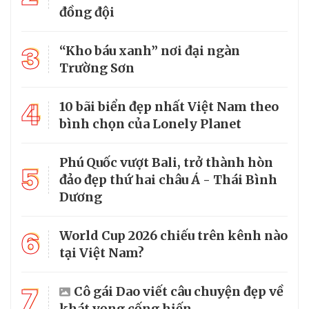
đồng đội
3
“Kho báu xanh” nơi đại ngàn
Trường Sơn
4
10 bãi biển đẹp nhất Việt Nam theo
bình chọn của Lonely Planet
Phú Quốc vượt Bali, trở thành hòn
5
đảo đẹp thứ hai châu Á - Thái Bình
Dương
6
World Cup 2026 chiếu trên kênh nào
tại Việt Nam?
7
Cô gái Dao viết câu chuyện đẹp về
khát vọng cống hiến