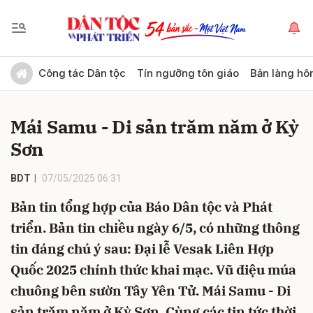
Gửi bình luận
Công tác Dân tộc
Tín ngưỡng tôn giáo
Bản làng hô
Mái Samu - Di sản trăm năm ở Kỳ
Sơn
BDT
07/05/2025 06:31
Bản tin tổng hợp của Báo Dân tộc và Phát
Hủy
Gửi
triển. Bản tin chiều ngày 6/5, có những thông
tin đáng chú ý sau: Đại lễ Vesak Liên Hợp
Quốc 2025 chính thức khai mạc. Vũ điệu múa
chuông bên sườn Tây Yên Tử. Mái Samu - Di
sản trăm năm ở Kỳ Sơn. Cùng các tin tức thời