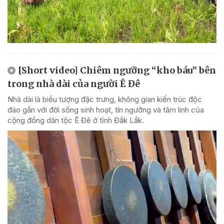
[Short video] Chiêm ngưỡng “kho báu” bên
trong nhà dài của người Ê Đê
Nhà dài là biểu tượng đặc trưng, không gian kiến trúc độc
đáo gắn với đời sống sinh hoạt, tín ngưỡng và tâm linh của
cộng đồng dân tộc Ê Đê ở tỉnh Đắk Lắk.