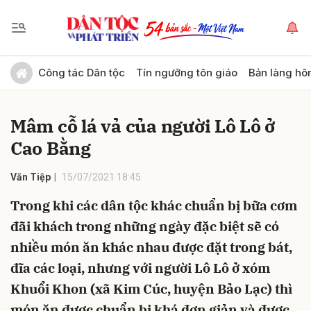
Gửi bình luận
Công tác Dân tộc
Tín ngưỡng tôn giáo
Bản làng hô
Mâm cỗ lá vả của người Lô Lô ở
Cao Bằng
Văn Tiệp
15/07/2021 18:45
Trong khi các dân tộc khác chuẩn bị bữa cơm
Hủy
Gửi
đãi khách trong những ngày đặc biệt sẽ có
nhiều món ăn khác nhau được đặt trong bát,
đĩa các loại, nhưng với người Lô Lô ở xóm
Khuổi Khon (xã Kim Cúc, huyện Bảo Lạc) thì
món ăn được chuẩn bị khá đơn giản và được