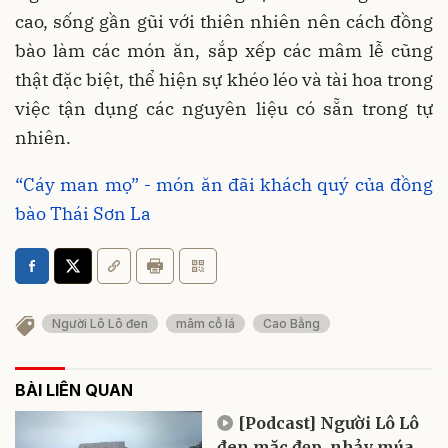
cao, sống gần gũi với thiên nhiên nên cách đồng
bào làm các món ăn, sắp xếp các mâm lễ cũng
thật đặc biệt, thể hiện sự khéo léo và tài hoa trong
việc tận dụng các nguyên liệu có sẵn trong tự
nhiên.
“Cáy man mọ” - món ăn đãi khách quý của đồng
bào Thái Sơn La
Người Lô Lô đen
mâm cỗ lá
Cao Bằng
BÀI LIÊN QUAN
[Podcast] Người Lô Lô
đen mặc đẹp, nhảy múa