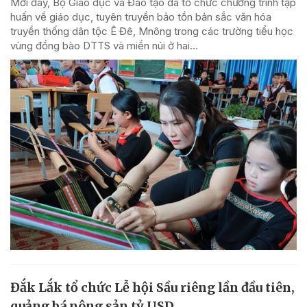
Mới đây, Bộ Giáo dục và Đào tạo đã tổ chức chương trình tập
huấn về giáo dục, tuyên truyền bảo tồn bản sắc văn hóa
truyền thống dân tộc Ê Đê, Mnông trong các trường tiểu học
vùng đồng bào DTTS và miền núi ở hai...
Đắk Lắk tổ chức Lễ hội Sầu riêng lần đầu tiên,
quảng bá nông sản tỷ USD