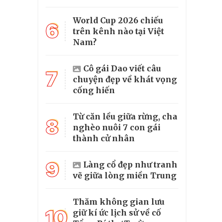
World Cup 2026 chiếu
6
trên kênh nào tại Việt
Nam?
Cô gái Dao viết câu
7
chuyện đẹp về khát vọng
cống hiến
Từ căn lều giữa rừng, cha
8
nghèo nuôi 7 con gái
thành cử nhân
9
Làng cổ đẹp như tranh
vẽ giữa lòng miền Trung
Thăm không gian lưu
10
giữ kí ức lịch sử về cố