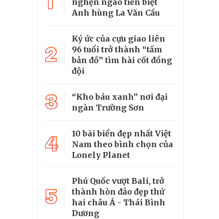
1
nghẹn ngào tiễn biệt
Anh hùng La Văn Cầu
Ký ức của cựu giao liên
2
96 tuổi trở thành “tấm
bản đồ” tìm hài cốt đồng
đội
3
“Kho báu xanh” nơi đại
ngàn Trường Sơn
10 bãi biển đẹp nhất Việt
4
Nam theo bình chọn của
Lonely Planet
Phú Quốc vượt Bali, trở
5
thành hòn đảo đẹp thứ
hai châu Á - Thái Bình
Dương