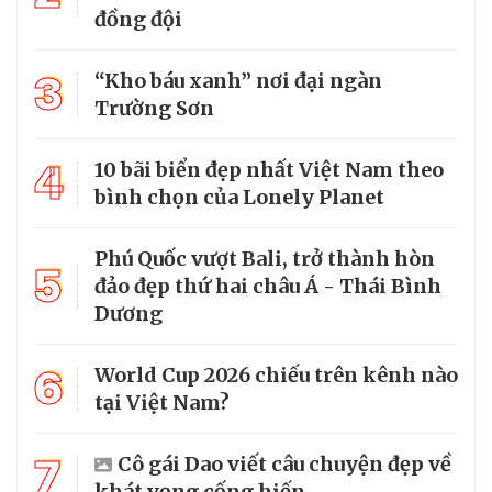
đồng đội
3
“Kho báu xanh” nơi đại ngàn
Trường Sơn
4
10 bãi biển đẹp nhất Việt Nam theo
bình chọn của Lonely Planet
Phú Quốc vượt Bali, trở thành hòn
5
đảo đẹp thứ hai châu Á - Thái Bình
Dương
6
World Cup 2026 chiếu trên kênh nào
tại Việt Nam?
7
Cô gái Dao viết câu chuyện đẹp về
khát vọng cống hiến