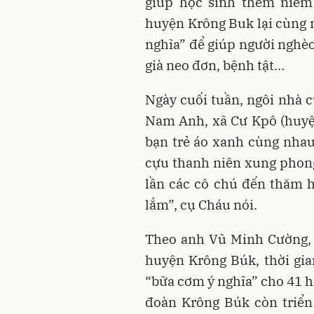
giúp học sinh thêm niềm 
huyện Krông Buk lại cùng 
nghĩa” để giúp người nghèo
già neo đơn, bệnh tật…
Ngày cuối tuần, ngôi nhà c
Nam Anh, xã Cư Kpô (huyện
bạn trẻ áo xanh cùng nhau
cựu thanh niên xung phon
lần các cô chú đến thăm h
lắm”, cụ Cháu nói.
Theo anh Vũ Minh Cường, 
huyện Krông Búk, thời gia
“bữa cơm ý nghĩa” cho 41 h
đoàn Krông Búk còn triển