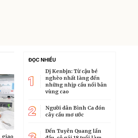
ĐỌC NHIỀU
Dj Kenbjn: Từ cậu bé
1
nghèo nhất làng đến
những nhịp cầu nối bản
vùng cao
2
Người dân Bình Ca đón
cây cầu mơ ước
Đến Tuyên Quang lần
3
n giao
đầu, cô gái 18 tuổi làm