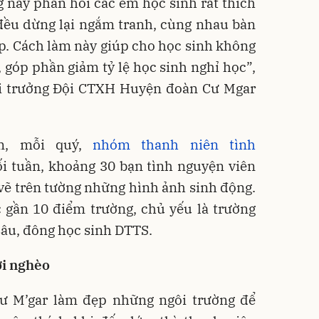
 này phản hồi các em học sinh rất thích
đều dừng lại ngắm tranh, cùng nhau bàn
ớp. Cách làm này giúp cho học sinh không
góp phần giảm tỷ lệ học sinh nghỉ học”,
i trưởng Đội CTXH Huyện đoàn Cư Mgar
m, mỗi quý,
nhóm thanh niên tình
 tuần, khoảng 30 bạn tình nguyện viên
vẽ trên tường những hình ảnh sinh động.
 gần 10 điểm trường, chủ yếu là trường
sâu, đông học sinh DTTS.
i nghèo
ư M’gar làm đẹp những ngôi trường để