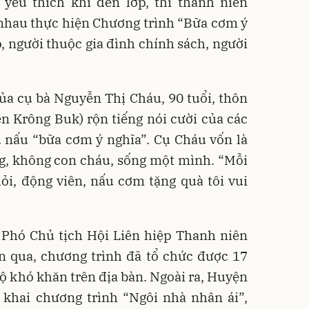
yêu thích khi đến lớp, thì thanh niên
nhau thực hiện Chương trình “Bữa cơm ý
, người thuộc gia đình chính sách, người
ủa cụ bà Nguyễn Thị Cháu, 90 tuổi, thôn
 Krông Buk) rộn tiếng nói cười của các
 nấu “bữa cơm ý nghĩa”. Cụ Cháu vốn là
g, không con cháu, sống một mình. “Mỗi
ỏi, động viên, nấu cơm tặng quà tôi vui
Phó Chủ tịch Hội Liên hiệp Thanh niên
n qua, chương trình đã tổ chức được 17
ộ khó khăn trên địa bàn. Ngoài ra, Huyện
 khai chương trình “Ngôi nhà nhân ái”,