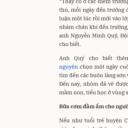
“Thầy cô ở các điểm trường
thú, mỗi ngày đến trường 
luận một lúc rồi mới vào l
nhàm chán khi đến trường, 
anh Nguyễn Minh Quý, Độ
cho biết.
Anh Quý cho biết thê
nguyện
chọn một ngày cuối
tìm đến các buôn làng sơn 
Đến nay, nhóm đã vẽ được
mầm non, tiểu học ở vùng 
Bữa cơm đầm ấm cho ngườ
Nếu như tuổi trẻ huyện C