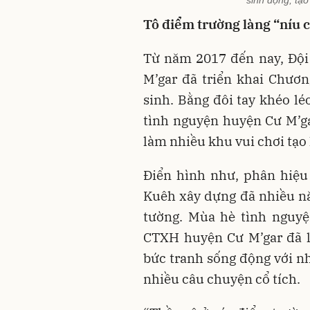
Tô điểm trường làng “níu 
Từ năm 2017 đến nay, Đội
M’gar đã triển khai Chươ
sinh. Bằng đôi tay khéo lé
tình nguyện huyện Cư M’ga
làm nhiều khu vui chơi tạo
Điển hình như, phân hiệ
Kuêh xây dựng đã nhiều n
tường. Mùa hè tình nguyệ
CTXH huyện Cư M’gar đã l
bức tranh sống động với n
nhiều câu chuyện cổ tích.