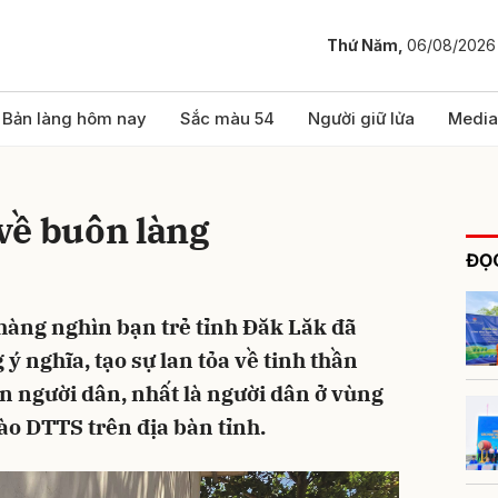
Thứ Năm,
06/08/2026
bình luận
Bản làng hôm nay
Sắc màu 54
Người giữ lửa
Media
về buôn làng
ĐỌC
 hàng nghìn bạn trẻ tỉnh Đăk Lăk đã
 ý nghĩa, tạo sự lan tỏa về tinh thần
Hủy
G
n người dân, nhất là người dân ở vùng
ào DTTS trên địa bàn tỉnh.