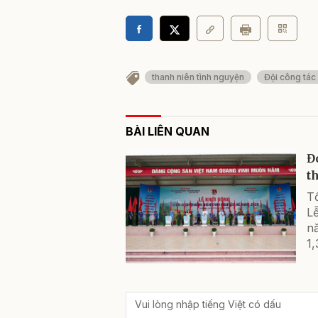
thanh niên tình nguyện
Đội công tác 
BÀI LIÊN QUAN
Đ
t
Tổ
L
n
1,