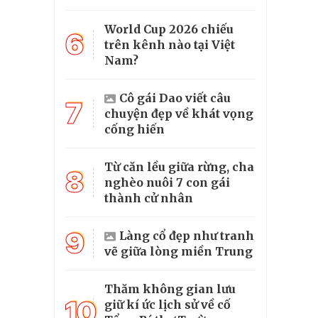
World Cup 2026 chiếu
6
trên kênh nào tại Việt
Nam?
Cô gái Dao viết câu
7
chuyện đẹp về khát vọng
cống hiến
Từ căn lều giữa rừng, cha
8
nghèo nuôi 7 con gái
thành cử nhân
9
Làng cổ đẹp như tranh
vẽ giữa lòng miền Trung
Thăm không gian lưu
10
giữ kí ức lịch sử về cố