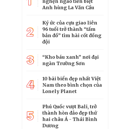
1
nghẹn ngào tiễn biệt
Anh hùng La Văn Cầu
Ký ức của cựu giao liên
2
96 tuổi trở thành “tấm
bản đồ” tìm hài cốt đồng
đội
3
“Kho báu xanh” nơi đại
ngàn Trường Sơn
10 bãi biển đẹp nhất Việt
4
Nam theo bình chọn của
Lonely Planet
Phú Quốc vượt Bali, trở
5
thành hòn đảo đẹp thứ
hai châu Á - Thái Bình
Dương