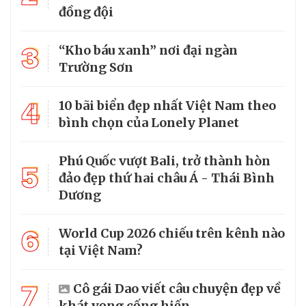
đồng đội
3
“Kho báu xanh” nơi đại ngàn
Trường Sơn
4
10 bãi biển đẹp nhất Việt Nam theo
bình chọn của Lonely Planet
Phú Quốc vượt Bali, trở thành hòn
5
đảo đẹp thứ hai châu Á - Thái Bình
Dương
6
World Cup 2026 chiếu trên kênh nào
tại Việt Nam?
7
Cô gái Dao viết câu chuyện đẹp về
khát vọng cống hiến