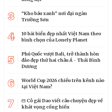
3
“Kho báu xanh” nơi đại ngàn
Trường Sơn
4
10 bãi biển đẹp nhất Việt Nam theo
bình chọn của Lonely Planet
Phú Quốc vượt Bali, trở thành hòn
5
đảo đẹp thứ hai châu Á - Thái Bình
Dương
6
World Cup 2026 chiếu trên kênh nào
tại Việt Nam?
7
Cô gái Dao viết câu chuyện đẹp về
khát vọng cống hiến