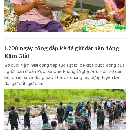
1.200 ngày công đắp kè đá giữ đất bên dòng
Nậm Giải
Bờ suối Nậm Giải đang tiếp tục sạt lở, đe dọa cuộc sống của
người dân ở bản Pục, xã Quế Phong (Nghệ An). Hơn 70 cán
bộ, chiến sĩ và đồng bào Thái đã chung tay dựng tuyến kè
đá, giữ đất, giữ bản.