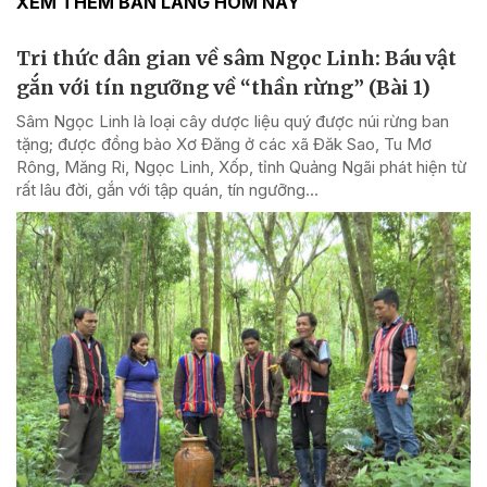
XEM THÊM BẢN LÀNG HÔM NAY
Tri thức dân gian về sâm Ngọc Linh: Báu vật
gắn với tín ngưỡng về “thần rừng” (Bài 1)
Sâm Ngọc Linh là loại cây dược liệu quý được núi rừng ban
tặng; được đồng bào Xơ Đăng ở các xã Đăk Sao, Tu Mơ
Rông, Măng Ri, Ngọc Linh, Xốp, tỉnh Quảng Ngãi phát hiện từ
rất lâu đời, gắn với tập quán, tín ngưỡng...