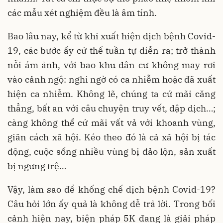
các mẫu xét nghiệm đều là âm tính.
Bao lâu nay, kể từ khi xuất hiện dịch bệnh Covid-
19, các bước ấy cứ thế tuần tự diễn ra; trở thành
nỗi ám ảnh, với bao khu dân cư không may rơi
vào cảnh ngộ: nghi ngờ có ca nhiễm hoặc đã xuất
hiện ca nhiễm. Không lẽ, chúng ta cứ mãi căng
thẳng, bất an với câu chuyện truy vết, dập dịch…;
càng không thể cứ mãi vất vả với khoanh vùng,
giãn cách xã hội. Kéo theo đó là cả xã hội bị tác
động, cuộc sống nhiều vùng bị đảo lộn, sản xuất
bị ngưng trệ…
Vậy, làm sao để khống chế dịch bệnh Covid-19?
Câu hỏi lớn ấy quả là không dễ trả lời. Trong bối
cảnh hiện nay, biện pháp 5K đang là giải pháp