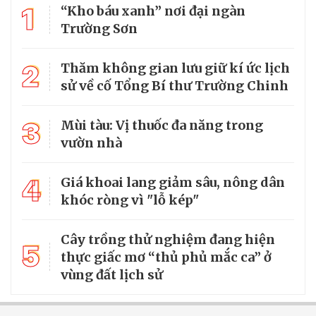
1
“Kho báu xanh” nơi đại ngàn
Trường Sơn
2
Thăm không gian lưu giữ kí ức lịch
sử về cố Tổng Bí thư Trường Chinh
3
Mùi tàu: Vị thuốc đa năng trong
vườn nhà
4
Giá khoai lang giảm sâu, nông dân
khóc ròng vì "lỗ kép"
Cây trồng thử nghiệm đang hiện
5
thực giấc mơ “thủ phủ mắc ca” ở
vùng đất lịch sử