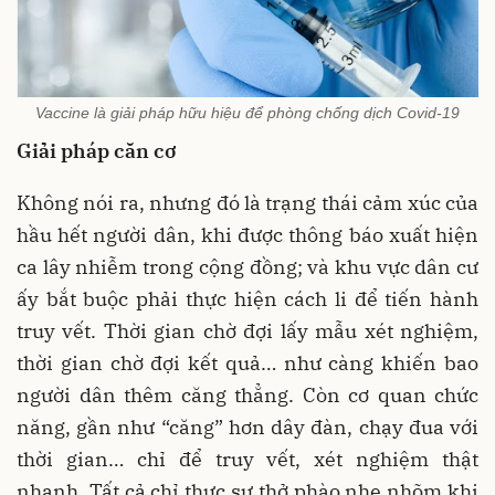
Vaccine là giải pháp hữu hiệu để phòng chống dịch Covid-19
Giải pháp căn cơ
Không nói ra, nhưng đó là trạng thái cảm xúc của
hầu hết người dân, khi được thông báo xuất hiện
ca lây nhiễm trong cộng đồng; và khu vực dân cư
ấy bắt buộc phải thực hiện cách li để tiến hành
truy vết. Thời gian chờ đợi lấy mẫu xét nghiệm,
thời gian chờ đợi kết quả… như càng khiến bao
người dân thêm căng thẳng. Còn cơ quan chức
năng, gần như “căng” hơn dây đàn, chạy đua với
thời gian… chỉ để truy vết, xét nghiệm thật
nhanh. Tất cả chỉ thực sự thở phào nhẹ nhõm khi