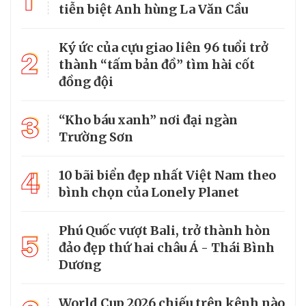
1
tiễn biệt Anh hùng La Văn Cầu
Ký ức của cựu giao liên 96 tuổi trở
2
thành “tấm bản đồ” tìm hài cốt
đồng đội
3
“Kho báu xanh” nơi đại ngàn
Trường Sơn
4
10 bãi biển đẹp nhất Việt Nam theo
bình chọn của Lonely Planet
Phú Quốc vượt Bali, trở thành hòn
5
đảo đẹp thứ hai châu Á - Thái Bình
Dương
World Cup 2026 chiếu trên kênh nào