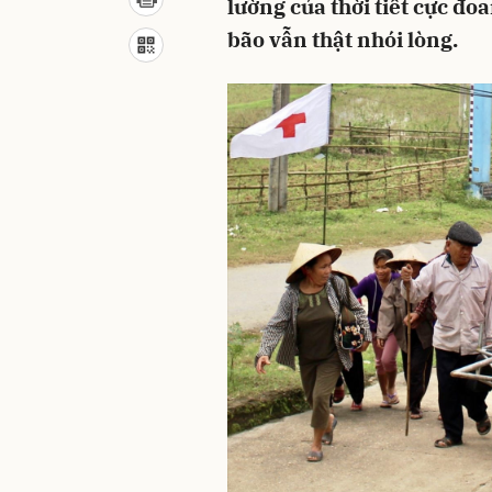
lường của thời tiết cực đ
bão vẫn thật nhói lòng.