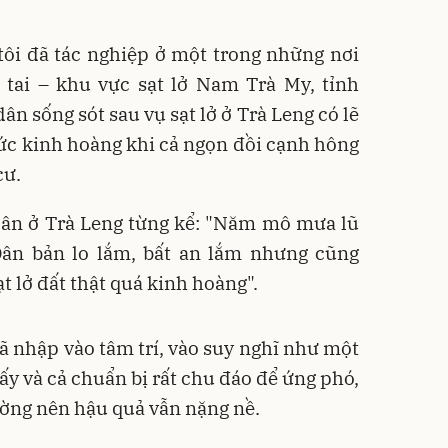
ôi đã tác nghiệp ở một trong những nơi
 tai – khu vực sạt lở Nam Trà My, tỉnh
 sống sót sau vụ sạt lở ở Trà Leng có lẽ
ức kinh hoàng khi cả ngọn đồi cạnh hông
cư.
dân ở Trà Leng từng kể: "Năm mô mưa lũ
 Dân bản lo lắm, bất an lắm nhưng cũng
t lở đất thật quá kinh hoàng".
 nhập vào tâm trí, vào suy nghĩ như một
đấy và cả chuẩn bị rất chu đáo để ứng phó,
hường nên hậu quả vẫn nặng nề.