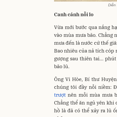
Diễn
Canh cánh nỗi lo
Vừa mới bước qua nắng hạ
vào mùa mưa bão. Chẳng 
mưa đến là nước cứ thế giăn
Bao nhiêu của nả tích cóp
gượng sau thiên tai… phút
bão lũ.
Ông Vi Hòe, Bí thư Huyện
chúng tôi đầy nỗi niềm: 
trượt
nên mỗi mùa mưa bã
Chẳng thể ăn ngủ yên khi 
hồ là đã có thể xảy ra lũ ố