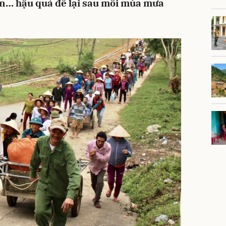
oan… hậu quả để lại sau mỗi mùa mưa