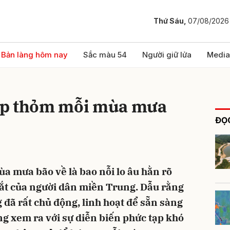
Thứ Sáu,
07/08/2026
bình luận
Bản làng hôm nay
Sắc màu 54
Người giữ lửa
Media
ấp thỏm mỗi mùa mưa
ĐỌC
 mưa bão về là bao nỗi lo âu hằn rõ
Hủy
G
mắt của người dân miền Trung. Dẫu rằng
 đã rất chủ động, linh hoạt để sẵn sàng
ng xem ra với sự diễn biến phức tạp khó