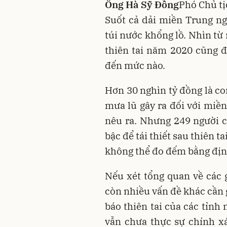
Ông Hà Sỹ Đồng
Phó Chủ t
Suốt cả dải miền Trung n
túi nước khổng lồ. Nhìn từ
thiên tai năm 2020 cũng đ
đến mức nào.
Hơn 30 nghìn tỷ đồng là co
mưa lũ gây ra đối với mi
nêu ra. Nhưng 249 người c
bậc để tái thiết sau thiên 
không thể đo đếm bằng địn
Nếu xét tổng quan về các g
còn nhiều vấn đề khác cần g
báo thiên tai của các tỉnh
vẫn chưa thực sự chính x