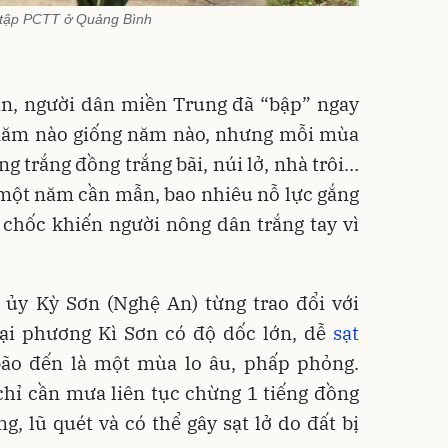
 tập PCTT ở Quảng Bình
n, người dân miền Trung đã “bập” ngay
năm nào giống năm nào, nhưng mỗi mùa
g trắng đồng trắng bãi, núi lở, nhà trôi…
 một năm cần mẫn, bao nhiêu nỗ lực gắng
 chốc khiến người nông dân trắng tay vì
 ủy Kỳ Sơn (Nghệ An) từng trao đổi với
Đại phương Kì Sơn có độ dốc lớn, dễ
sạt
o đến là một mùa lo âu, phấp phỏng.
chỉ cần mưa liên tục chừng 1 tiếng đồng
ng, lũ quét và có thể gây sạt lở do đất bị