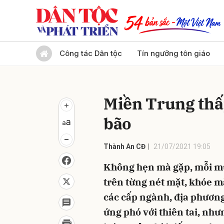
Gửi 
Công tác Dân tộc
Tín ngưỡng tôn giáo
Miền Trung th
bão
Thành An CĐ
21/07/2021 19:05
Không hẹn mà gặp, mỗi mùa
trên từng nét mặt, khóe 
các cấp ngành, địa phương
ứng phó với thiên tai, như