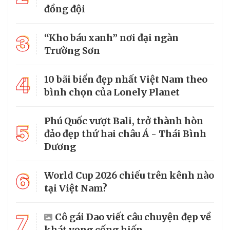
đồng đội
3
“Kho báu xanh” nơi đại ngàn
Trường Sơn
4
10 bãi biển đẹp nhất Việt Nam theo
bình chọn của Lonely Planet
Phú Quốc vượt Bali, trở thành hòn
5
đảo đẹp thứ hai châu Á - Thái Bình
Dương
6
World Cup 2026 chiếu trên kênh nào
tại Việt Nam?
7
Cô gái Dao viết câu chuyện đẹp về
khát vọng cống hiến