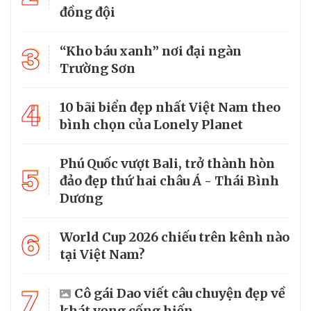
đồng đội
3
“Kho báu xanh” nơi đại ngàn
Trường Sơn
4
10 bãi biển đẹp nhất Việt Nam theo
bình chọn của Lonely Planet
Phú Quốc vượt Bali, trở thành hòn
5
đảo đẹp thứ hai châu Á - Thái Bình
Dương
6
World Cup 2026 chiếu trên kênh nào
tại Việt Nam?
7
Cô gái Dao viết câu chuyện đẹp về
khát vọng cống hiến