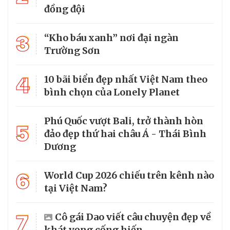
đồng đội
3
“Kho báu xanh” nơi đại ngàn
Trường Sơn
4
10 bãi biển đẹp nhất Việt Nam theo
bình chọn của Lonely Planet
Phú Quốc vượt Bali, trở thành hòn
5
đảo đẹp thứ hai châu Á - Thái Bình
Dương
6
World Cup 2026 chiếu trên kênh nào
tại Việt Nam?
7
Cô gái Dao viết câu chuyện đẹp về
khát vọng cống hiến