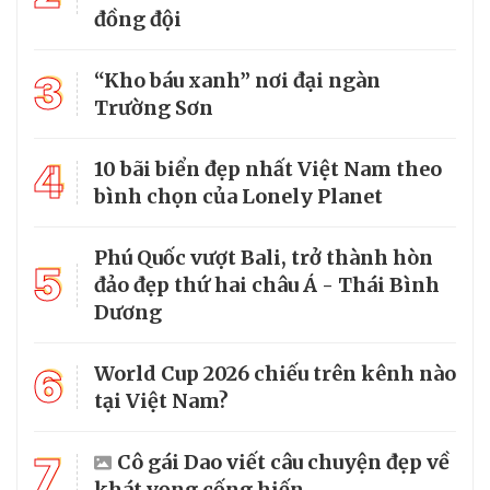
đồng đội
3
“Kho báu xanh” nơi đại ngàn
Trường Sơn
4
10 bãi biển đẹp nhất Việt Nam theo
bình chọn của Lonely Planet
Phú Quốc vượt Bali, trở thành hòn
5
đảo đẹp thứ hai châu Á - Thái Bình
Dương
6
World Cup 2026 chiếu trên kênh nào
tại Việt Nam?
7
Cô gái Dao viết câu chuyện đẹp về
khát vọng cống hiến