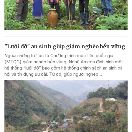
"Lưới đỡ" an sinh giúp giảm nghèo bền vững
Ngoài những trợ lực từ Chương trình mục tiêu quốc gia
(MTQG) giảm nghèo bền vững, Nghệ An còn định hình một
hệ thống “lưới đỡ” bao gồm hệ thống chính sách an sinh xã
hội và tín dụng ưu đãi. Từ đó, giúp người nghèo...