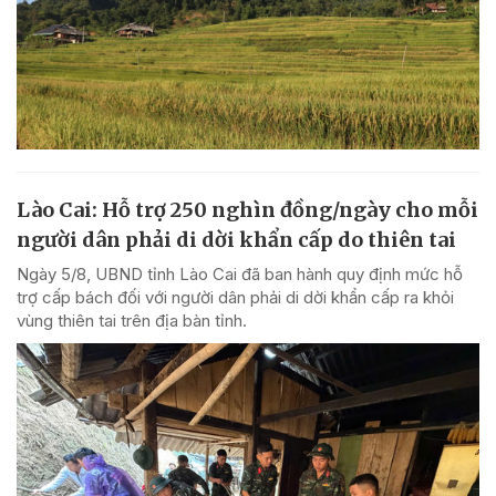
Lào Cai: Hỗ trợ 250 nghìn đồng/ngày cho mỗi
người dân phải di dời khẩn cấp do thiên tai
Ngày 5/8, UBND tỉnh Lào Cai đã ban hành quy định mức hỗ
trợ cấp bách đối với người dân phải di dời khẩn cấp ra khỏi
vùng thiên tai trên địa bàn tỉnh.