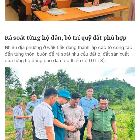
Rà soát từng hộ dân, bố trí quỹ đất phù hợp
Nhiều địa phương ở Đắk Lắk đang thành lập các tổ công tác
đến từng thôn, buôn để rà soát nhu cầu đất ở, đất sản xuất
của từng hộ đồng bào dân tộc thiểu số (DTTS).