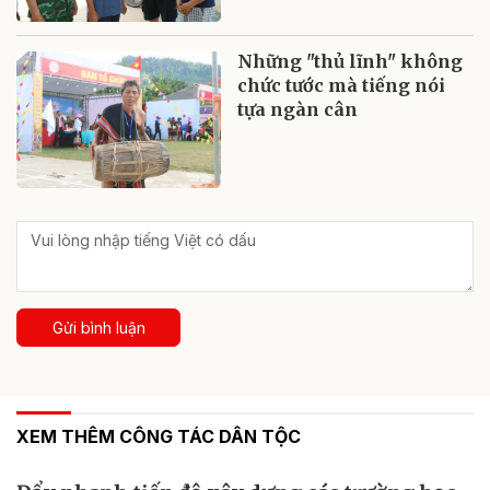
Những "thủ lĩnh" không
chức tước mà tiếng nói
tựa ngàn cân
Gửi bình luận
XEM THÊM CÔNG TÁC DÂN TỘC