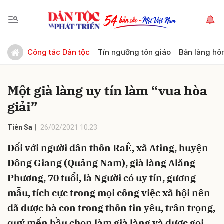
Gửi bình luận
Công tác Dân tộc
Tín ngưỡng tôn giáo
Bản làng hô
Một già làng uy tín làm “vua hòa
giải”
Tiên Sa
26/02/2021 10:23
Đối với người dân thôn RaÊ, xã Ating, huyện
Hủy
Gửi
Đông Giang (Quảng Nam), già làng Alăng
Phương, 70 tuổi, là Người có uy tín, gương
mẫu, tích cực trong mọi công việc xã hội nên
đã được bà con trong thôn tin yêu, trân trọng,
quý mến bầu chọn làm già làng và được gọi