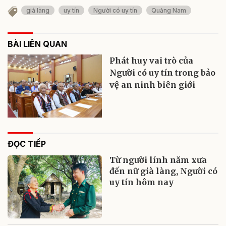
già làng
uy tín
Người có uy tín
Quảng Nam
BÀI LIÊN QUAN
Phát huy vai trò của
Người có uy tín trong bảo
vệ an ninh biên giới
ĐỌC TIẾP
Từ người lính năm xưa
đến nữ già làng, Người có
uy tín hôm nay