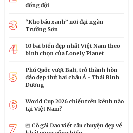
đồng đội
3
“Kho báu xanh” nơi đại ngàn
Trường Sơn
4
10 bãi biển đẹp nhất Việt Nam theo
bình chọn của Lonely Planet
Phú Quốc vượt Bali, trở thành hòn
5
đảo đẹp thứ hai châu Á - Thái Bình
Dương
6
World Cup 2026 chiếu trên kênh nào
tại Việt Nam?
7
Cô gái Dao viết câu chuyện đẹp về
khát vọng cống hiến