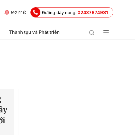
Đường dây nóng:
02437674981
Mới nhất
Thành tựu và Phát triển
g
ây
ới