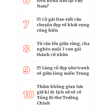
6
trên kênh nào tại Việt
Nam?
Cô gái Dao viết câu
7
chuyện đẹp về khát vọng
cống hiến
Từ căn lều giữa rừng, cha
8
nghèo nuôi 7 con gái
thành cử nhân
9
Làng cổ đẹp như tranh
vẽ giữa lòng miền Trung
Thăm không gian lưu
10
giữ kí ức lịch sử về cố
Tổng Bí thư Trường
Chinh