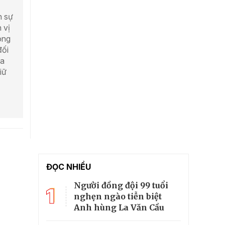
h sự
 vị
ong
đối
ua
iữ
ĐỌC NHIỀU
Người đồng đội 99 tuổi
1
nghẹn ngào tiễn biệt
Anh hùng La Văn Cầu