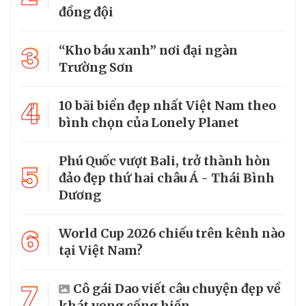
đồng đội
3
“Kho báu xanh” nơi đại ngàn
Trường Sơn
4
10 bãi biển đẹp nhất Việt Nam theo
bình chọn của Lonely Planet
Phú Quốc vượt Bali, trở thành hòn
5
đảo đẹp thứ hai châu Á - Thái Bình
Dương
6
World Cup 2026 chiếu trên kênh nào
tại Việt Nam?
7
Cô gái Dao viết câu chuyện đẹp về
khát vọng cống hiến