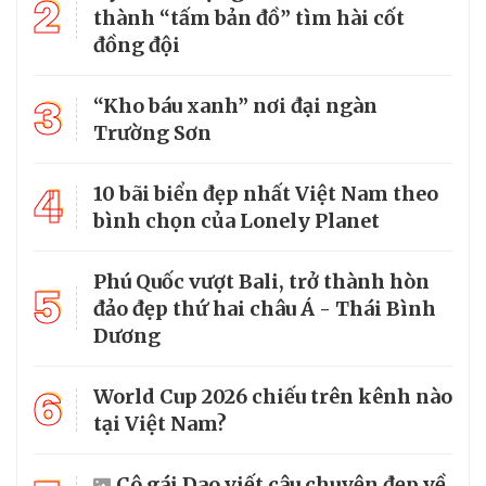
2
thành “tấm bản đồ” tìm hài cốt
đồng đội
3
“Kho báu xanh” nơi đại ngàn
Trường Sơn
4
10 bãi biển đẹp nhất Việt Nam theo
bình chọn của Lonely Planet
Phú Quốc vượt Bali, trở thành hòn
5
đảo đẹp thứ hai châu Á - Thái Bình
Dương
6
World Cup 2026 chiếu trên kênh nào
tại Việt Nam?
Cô gái Dao viết câu chuyện đẹp về