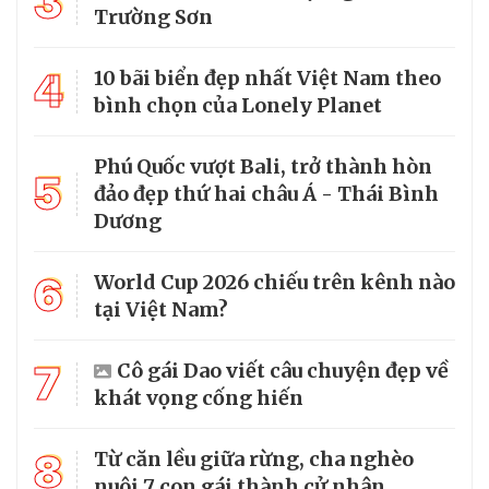
3
Trường Sơn
4
10 bãi biển đẹp nhất Việt Nam theo
bình chọn của Lonely Planet
Phú Quốc vượt Bali, trở thành hòn
5
đảo đẹp thứ hai châu Á - Thái Bình
Dương
6
World Cup 2026 chiếu trên kênh nào
tại Việt Nam?
7
Cô gái Dao viết câu chuyện đẹp về
khát vọng cống hiến
8
Từ căn lều giữa rừng, cha nghèo
nuôi 7 con gái thành cử nhân